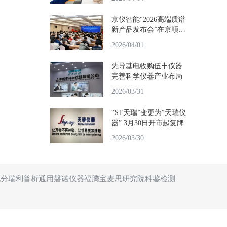
京仪智能“2026高端质谱
新产品发布会”在京顺利
召开
2026/04/01
先导基电收购伍丰仪器
完善科学仪器产业布局
2026/03/31
“ST天瑞”变更为“天瑞仪
器” 3月30日开市起复牌
2026/03/30
北分瑞利
普析通用
磐诺仪器
福腾宝
麦思研究院
科鉴检测