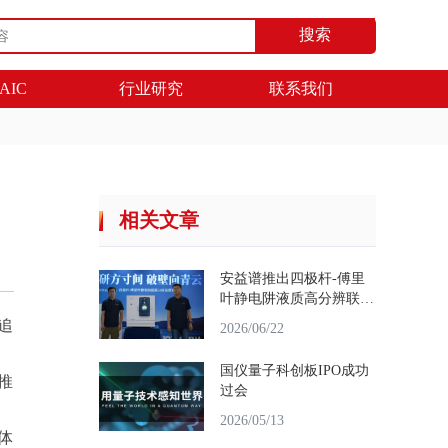
搜索
AIC
行业研究
联系我们
相关文章
安益谱推出四极杆-傅里
叶静电阱液质高分辨联用
仪
追
2026/06/22
国仪量子科创板IPO成功
推
过会
2026/05/13
体