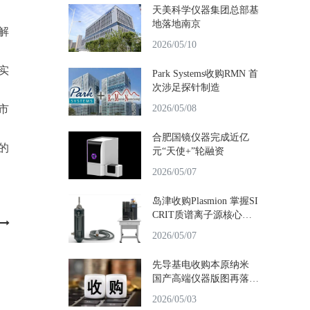
天美科学仪器集团总部基
地落地南京
解
2026/05/10
实
Park Systems收购RMN 首
次涉足探针制造
市
2026/05/08
合肥国镜仪器完成近亿
的
元“天使+”轮融资
2026/05/07
岛津收购Plasmion 掌握SI
CRIT质谱离子源核心技
术
2026/05/07
先导基电收购本原纳米
国产高端仪器版图再落一
子
2026/05/03