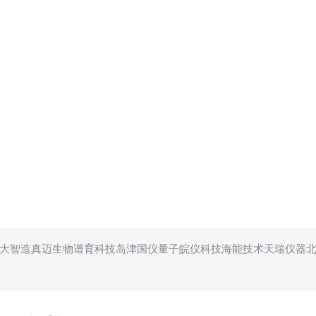
大智造
真迈生物
谱育科技
岛津
国仪量子
皖仪科技
海能技术
天瑞仪器