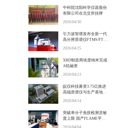
中科院沈阳科学仪器股份
有限公司在北交所挂牌
2026/04/30
引力波智谱发布全新一代
高分辨质谱仪FTMS/FTM
S+
2026/04/25
XRD制造商埃度纳米完成
A轮融资
2026/04/23
皖仪科技募资3.75亿推进
高端质谱仪与生产基地智
能化
2026/04/14
突破单分子免疫检测灵敏
度上限 国产FLAME平台
问世
2026/04/04