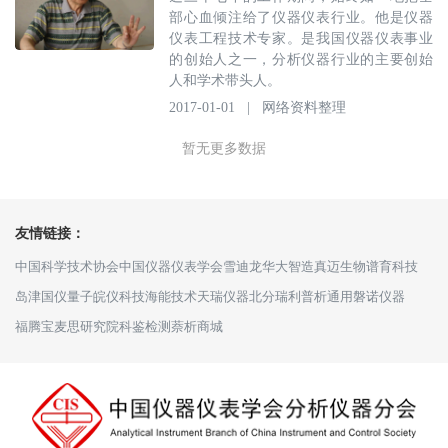
部心血倾注给了仪器仪表行业。他是仪器
仪表工程技术专家。是我国仪器仪表事业
的创始人之一，分析仪器行业的主要创始
人和学术带头人。
2017-01-01
|
网络资料整理
暂无更多数据
友情链接：
中国科学技术协会
中国仪器仪表学会
雪迪龙
华大智造
真迈生物
谱育科技
岛津
国仪量子
皖仪科技
海能技术
天瑞仪器
北分瑞利
普析通用
磐诺仪器
福腾宝
麦思研究院
科鉴检测
萘析商城