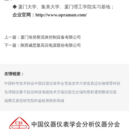
◆ 厦门大学、集美大学、厦门理工学院实习基地；
企业官网：
http://www.opraman.com/
上一篇：厦门埃癸斯流体控制设备有限公司
下一篇：陕西威思曼高压电源股份有限公司
友情链接：
中国科学技术协会
中国仪器仪表学会
雪迪龙
华大智造
真迈生物
谱育科技
岛津
国仪量子
皖仪科技
海能技术
天瑞仪器
北分瑞利
普析通用
磐诺仪器
福腾宝
麦思研究院
科鉴检测
萘析商城