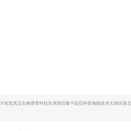
大智造
真迈生物
谱育科技
岛津
国仪量子
皖仪科技
海能技术
天瑞仪器